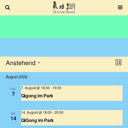
Veranstaltungen
Anstehend
Ansich
Veran
Liste
Ansic
Datum
Navig
wählen.
Navig
August 2026
7. August @ 18:00
-
19:30
FR.
7
Qigong im Park
Obelisk im Luitpoldpark
Luitpoldpark, München, Deutschland
14. August @ 18:00
-
20:00
FR.
14
QiGong im Park