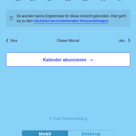
Veranstaltungen
Veranstaltungen
Veranstaltungen
Veranstaltungen
Veranstaltungen
Veranstaltungen
Veranst
Es wurden keine Ergebnisse für diese Ansicht gefunden. Hier geht
Hinweis
es zu den
nächsten bevorstehenden Veranstaltungen
.
Nov.
Dieser Monat
Jan.
Kalender abonnieren
Zum Seitenanfang
Mobil
Desktop