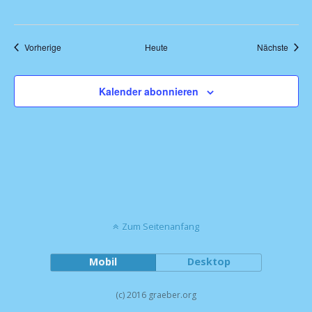
Türkenstraße 68
Türkenstr. 68, München, Deutschland
Veranstaltungen
Veran
Vorherige
Heute
Nächste
Kalender abonnieren
Zum Seitenanfang
Mobil
Desktop
(c) 2016 graeber.org