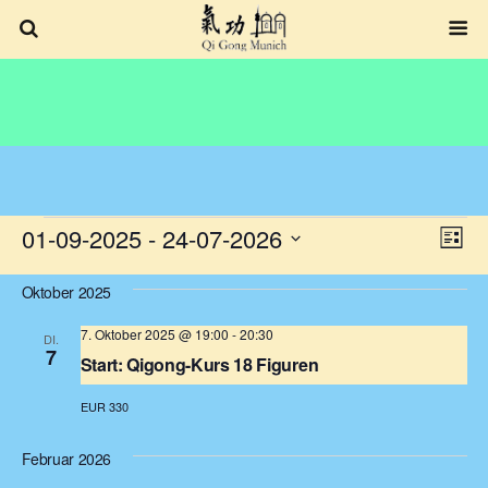
Veranstaltungen
01-09-2025
 - 
24-07-2026
Ansich
Veran
Liste
Ansic
Datum
Navig
wählen.
Navig
Oktober 2025
7. Oktober 2025 @ 19:00
-
20:30
DI.
7
Start: Qigong-Kurs 18 Figuren
EUR 330
Februar 2026