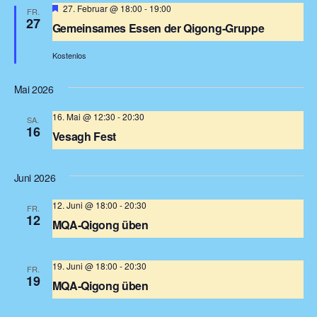
Hervorgehoben
27. Februar @ 18:00
-
19:00
FR.
27
Gemeinsames Essen der Qigong-Gruppe
Kostenlos
Mai 2026
16. Mai @ 12:30
-
20:30
SA.
16
Vesagh Fest
Ostasien Ensemble im Westpark
Westpark, München,
Deutschland
Juni 2026
12. Juni @ 18:00
-
20:30
FR.
12
MQA-Qigong üben
Türkenstraße 68
Türkenstr. 68, München, Deutschland
19. Juni @ 18:00
-
20:30
FR.
19
MQA-Qigong üben
Türkenstraße 68
Türkenstr. 68, München, Deutschland